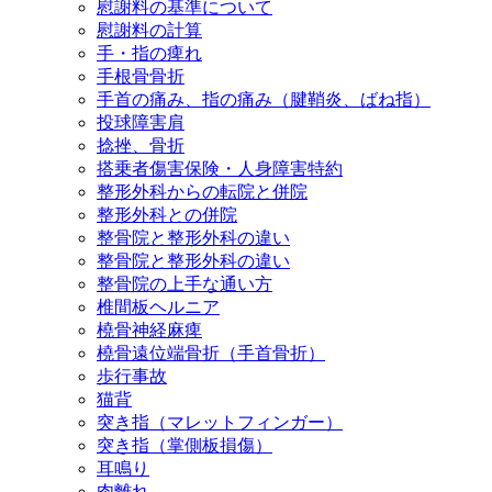
慰謝料の基準について
慰謝料の計算
手・指の痺れ
手根骨骨折
手首の痛み、指の痛み（腱鞘炎、ばね指）
投球障害肩
捻挫、骨折
搭乗者傷害保険・人身障害特約
整形外科からの転院と併院
整形外科との併院
整骨院と整形外科の違い
整骨院と整形外科の違い
整骨院の上手な通い方
椎間板ヘルニア
橈骨神経麻痺
橈骨遠位端骨折（手首骨折）
歩行事故
猫背
突き指（マレットフィンガー）
突き指（掌側板損傷）
耳鳴り
肉離れ