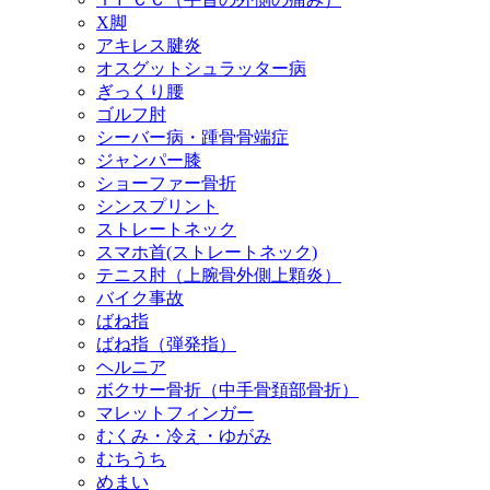
X脚
アキレス腱炎
オスグットシュラッター病
ぎっくり腰
ゴルフ肘
シーバー病・踵骨骨端症
ジャンパー膝
ショーファー骨折
シンスプリント
ストレートネック
スマホ首(ストレートネック)
テニス肘（上腕骨外側上顆炎）
バイク事故
ばね指
ばね指（弾発指）
ヘルニア
ボクサー骨折（中手骨頚部骨折）
マレットフィンガー
むくみ・冷え・ゆがみ
むちうち
めまい