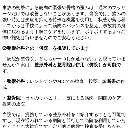
事故の衝撃による筋肉の緊張や骨格の歪みは、通常のマッサ
ージだけでは改善しないことがあります。当院では、痛みの
強い時期は炎症を抑える特殊な機器を使用し、状態が落ち着
いてからは手技によって筋肉のバランスを整え、事故前の身
体に戻れるよう丁寧にケアを行います。ボキボキするような
怖い施術は行いませんのでご安心ください。
②整形外科との「併院」を推奨しています
「病院か整骨院、どちらか一つしか選べない」と思っていま
せんか？実は、
整形外科と整骨院は併用（併院）が可能
で
す。
・整形外科
：レントゲンやMRIでの検査、投薬、診断書の作
成
・整骨院
：日々のリハビリ、手技による筋肉・関節のケア、
夜間の通院
当院では、提携している整形外科をご紹介することも可能で
すし、現在通われている病院と並行して当院を利用していた
だくことも大歓迎です。定期的に病院で検査を受けながら、