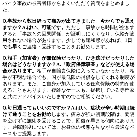
バイク事故の被害者様からよくいただく質問をまとめまし
た。
Q.事故から数日経って痛みが出てきました。今からでも通え
ますか？A.はい、可能です。
ただし、事故から時間が空きす
ぎると「事故との因果関係」が証明しにくくなり、保険が適
用されない場合があります。少しでも違和感があれば、
1日
でも早く
ご連絡・受診することをお勧めします。
Q.相手（加害者）が無保険だったり、ひき逃げだったりした
場合はどうなりますか？A.「政府保障事業」などが使える場
合があります。
相手が自賠責保険に入っていなかったり、相
手が不明な場合でも、国が最低限の補償をしてくれる制度が
あります。また、ご自身が加入している任意保険の特約が使
えることもあります。複雑なケースも、提携している専門家
と共にアドバイスいたしますのでご相談ください。
Q.毎日通ってもいいのですか？A.はい、症状が辛い時期は続
けて通うことをお勧めします。
痛みが強い初期段階は、間隔
を空けずに施術を受けることで、回復が早まる傾向にありま
す。通院頻度については、お身体の状態を見ながら最適なペ
ースをご提案します。