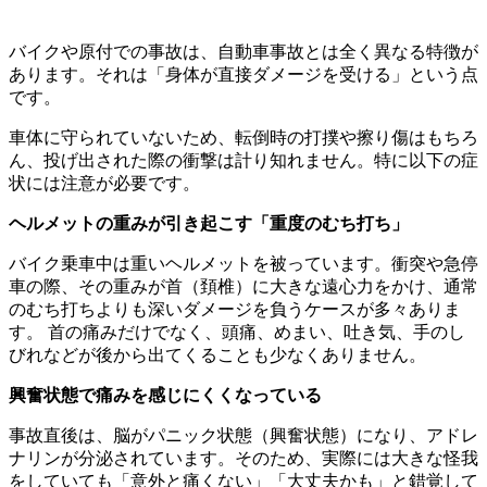
バイクや原付での事故は、自動車事故とは全く異なる特徴が
あります。それは「身体が直接ダメージを受ける」という点
です。
車体に守られていないため、転倒時の打撲や擦り傷はもちろ
ん、投げ出された際の衝撃は計り知れません。特に以下の症
状には注意が必要です。
ヘルメットの重みが引き起こす「重度のむち打ち」
バイク乗車中は重いヘルメットを被っています。衝突や急停
車の際、その重みが首（頚椎）に大きな遠心力をかけ、通常
のむち打ちよりも深いダメージを負うケースが多々ありま
す。 首の痛みだけでなく、頭痛、めまい、吐き気、手のし
びれなどが後から出てくることも少なくありません。
興奮状態で痛みを感じにくくなっている
事故直後は、脳がパニック状態（興奮状態）になり、アドレ
ナリンが分泌されています。そのため、実際には大きな怪我
をしていても「意外と痛くない」「大丈夫かも」と錯覚して