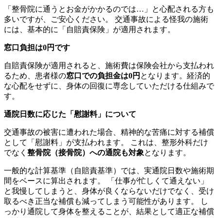
「整骨院に通うとお金がかかるのでは…」と心配される方も
多いですが、ご安心ください。 交通事故による怪我の施術
には、基本的に「自賠責保険」が適用されます。
窓口負担は0円です
自賠責保険が適用されると、施術費は保険会社から支払われ
るため、患者様の
窓口での負担金は0円
となります。経済的
な心配をせずに、身体の回復に専念していただける仕組みで
す。
通院日数に応じた「慰謝料」について
交通事故の被害に遭われた場合、精神的な苦痛に対する補償
として「慰謝料」が支払われます。 これは、整形外科だけ
でなく
整骨院（接骨院）への通院も対象
となります。
一般的な計算基準（自賠責基準）では、実通院日数や施術期
間をベースに算出されます。 「仕事が忙しくて通えない」
と我慢してしまうと、身体が良くならないだけでなく、受け
取るべき正当な補償も減ってしまう可能性があります。 し
っかり通院して身体を整えることが、結果として適正な補償