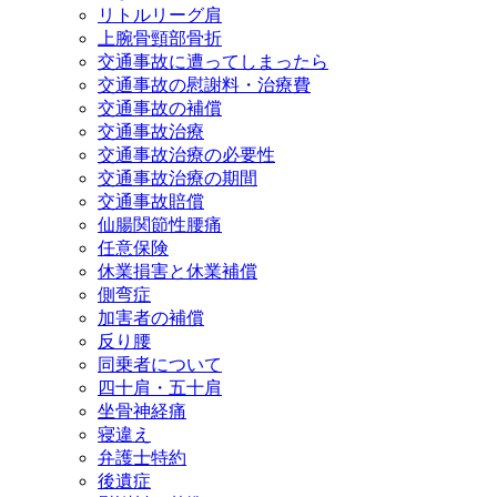
リトルリーグ肩
上腕骨頸部骨折
交通事故に遭ってしまったら
交通事故の慰謝料・治療費
交通事故の補償
交通事故治療
交通事故治療の必要性
交通事故治療の期間
交通事故賠償
仙腸関節性腰痛
任意保険
休業損害と休業補償
側弯症
加害者の補償
反り腰
同乗者について
四十肩・五十肩
坐骨神経痛
寝違え
弁護士特約
後遺症