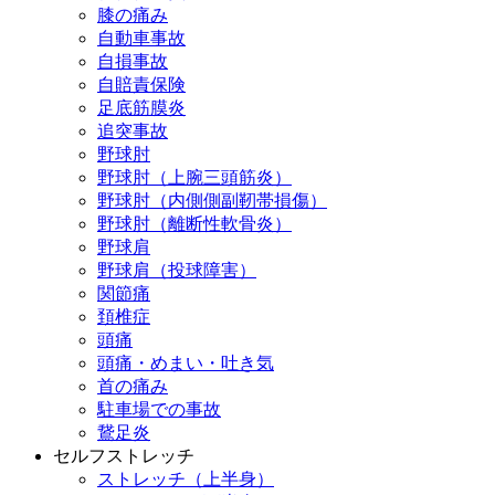
膝の痛み
自動車事故
自損事故
自賠責保険
足底筋膜炎
追突事故
野球肘
野球肘（上腕三頭筋炎）
野球肘（内側側副靭帯損傷）
野球肘（離断性軟骨炎）
野球肩
野球肩（投球障害）
関節痛
頚椎症
頭痛
頭痛・めまい・吐き気
首の痛み
駐車場での事故
鵞足炎
セルフストレッチ
ストレッチ（上半身）