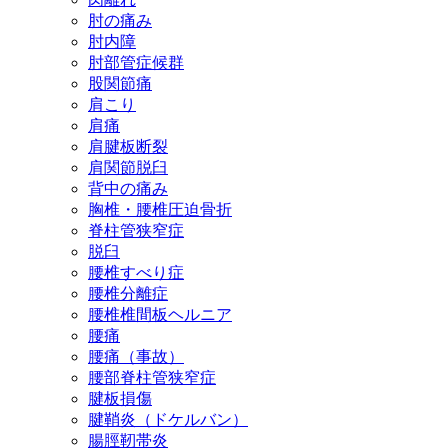
肘の痛み
肘内障
肘部管症候群
股関節痛
肩こり
肩痛
肩腱板断裂
肩関節脱臼
背中の痛み
胸椎・腰椎圧迫骨折
脊柱管狭窄症
脱臼
腰椎すべり症
腰椎分離症
腰椎椎間板ヘルニア
腰痛
腰痛（事故）
腰部脊柱管狭窄症
腱板損傷
腱鞘炎（ドケルバン）
腸脛靭帯炎